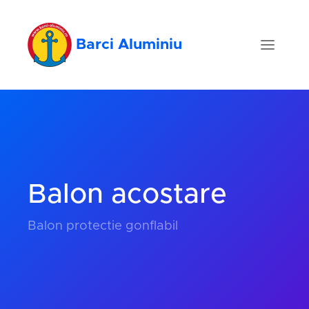
Barci Aluminiu
Balon acostare
Balon protectie gonflabil