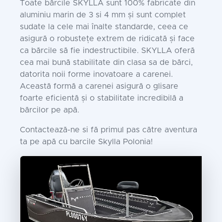
Toate bărcile SKYLLA sunt 100% fabricate din
aluminiu marin de 3 si 4 mm și sunt complet
sudate la cele mai înalte standarde, ceea ce
asigură o robustețe extrem de ridicată și face
ca bărcile să fie indestructibile. SKYLLA oferă
cea mai bună stabilitate din clasa sa de bărci,
datorita noii forme inovatoare a carenei.
Această formă a carenei asigură o glisare
foarte eficientă și o stabilitate incredibilă a
bărcilor pe apă.
Contactează-ne si fă primul pas către aventura
ta pe apă cu barcile Skylla Polonia!