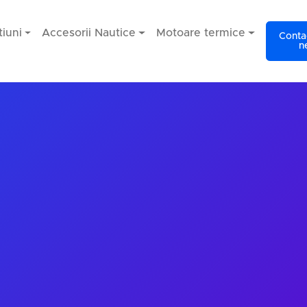
iuni
Accesorii Nautice
Motoare termice
Contac
n