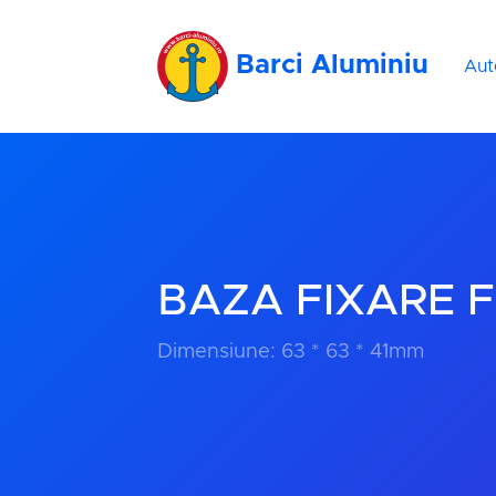
Barci Aluminiu
Aut
BAZA FIXARE 
Dimensiune: 63 * 63 * 41mm