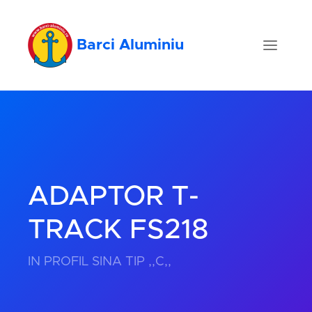
Barci Aluminiu
ADAPTOR T-
TRACK FS218
IN PROFIL SINA TIP ,,C,,