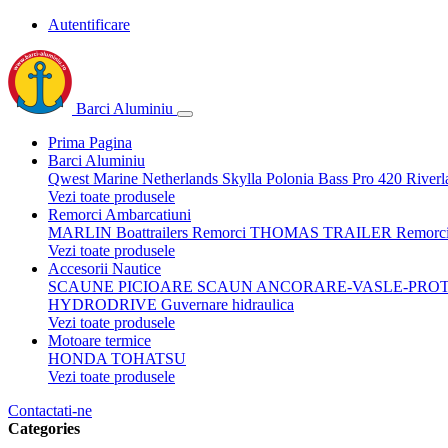
Autentificare
Barci Aluminiu
Prima Pagina
Barci Aluminiu
Qwest Marine Netherlands
Skylla Polonia
Bass Pro 420
Riverl
Vezi toate produsele
Remorci Ambarcatiuni
MARLIN Boattrailers
Remorci THOMAS TRAILER
Remorc
Vezi toate produsele
Accesorii Nautice
SCAUNE
PICIOARE SCAUN
ANCORARE-VASLE-PROT
HYDRODRIVE Guvernare hidraulica
Vezi toate produsele
Motoare termice
HONDA
TOHATSU
Vezi toate produsele
Contactati-ne
Categories