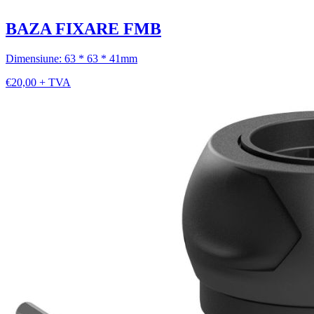
BAZA FIXARE FMB
Dimensiune: 63 * 63 * 41mm
€20,00 + TVA