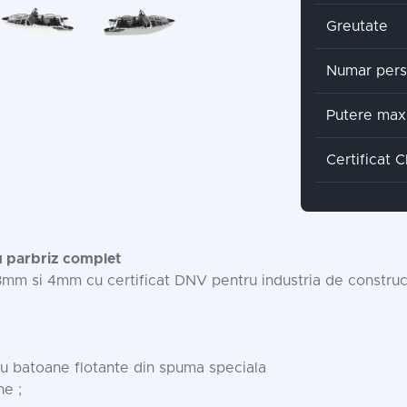
Greutate
Numar per
Putere max
Certificat 
u parbriz complet
3mm si 4mm cu certificat DNV pentru industria de construct
u batoane flotante din spuma speciala
ne ;