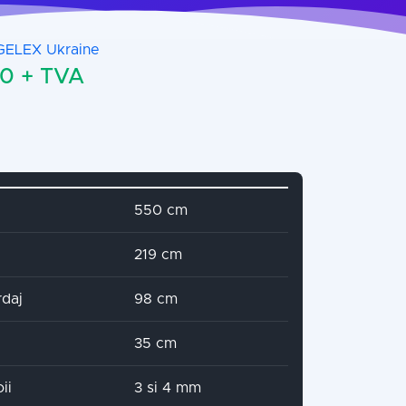
GELEX Ukraine
0 + TVA
name
Attribute value
550 cm
219 cm
rdaj
98 cm
35 cm
ii
3 si 4 mm