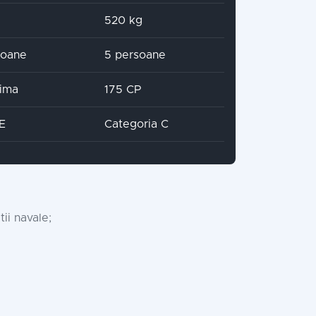
520 kg
soane
5 persoane
ima
175 CP
CE
Categoria C
ii navale;