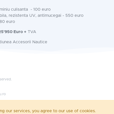
miniu culisanta - 100 euro
bila, rezistenta UV, antimucegai - 550 euro
480 euro
25'950 Euro +
TVA
ctiunea Accesorii Nautice
eserved.
u.ro
ing our services, you agree to our use of cookies.