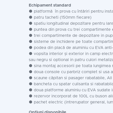
Echipament standard
● platformă în prova cu întăriri pentru insta
● patru tacheti (150mm fiecare)
● spatiu longitudinal depozitare pentru lan
● puntea din prova cu trei compartimente e
● trei compartimente de depozitare in pup
● sisteme de inchidere pe toate com
● podea din placă de aluminiu cu EVA anti
● vopsita interior și exterior in camp elect
sau negru si optional in patru culori metaliza
● sina montaj accesorii pe toata lungimea 
● doua console cu parbriz complet si usa ac
● scaune căpitan si pasager rabatabile, All 
● bancheta cu spatar culisanta si rabatabil
● doua platforme aluminiu cu EVA sudate i
● rezervor incorporat de 100L cu buson a
● pachet electric (intrerupator general, lum
Optiuni disponibile