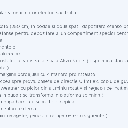
larea unui motor electric sau troliu .
sete (250 cm) in podea si doua spatii depozitare etanse pe
tanse pentru depozitare si un compartiment special pentr
a
partimentele
-alunecare
rostatic cu vopsea speciala Akzo Nobel (disponibila standar
te ).
marginii bordajului cu 4 manere preinstalate
ces spre prova, caseta de directie Ultraflex, cablu de gu
Weather cu picior din aluminiu rotativ si reglabil pe inaltim
a in pupa ( se transforma in platforma spinning )
n pupa barcii cu scara telescopica
limentare externa
ini navigatie, panou intrerupatoare cu sigurante )