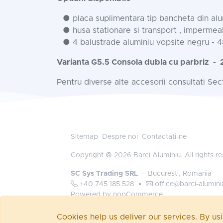
● placa suplimentara tip bancheta din alu
● husa stationare si transport , impermea
● 4 balustrade aluminiu vopsite negru - 
Varianta G5.5 Consola dubla cu parbriz
- 
Pentru diverse alte accesorii consultati Se
Sitemap
Despre noi
Contactati-ne
Copyright © 2026 Barci Aluminiu. All rights r
SC Sys Trading SRL
— Bucuresti, Romania
+40 745 185 528
•
office@barci-alumini
Powered by
nopCommerce
Autentificare
Cookies help us deliver our services. By us