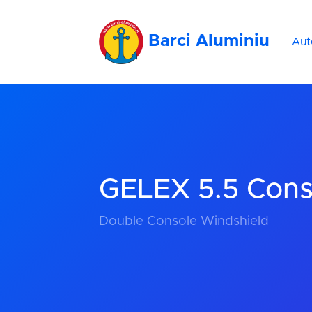
Barci Aluminiu
Aut
GELEX 5.5 Con
Double Console Windshield