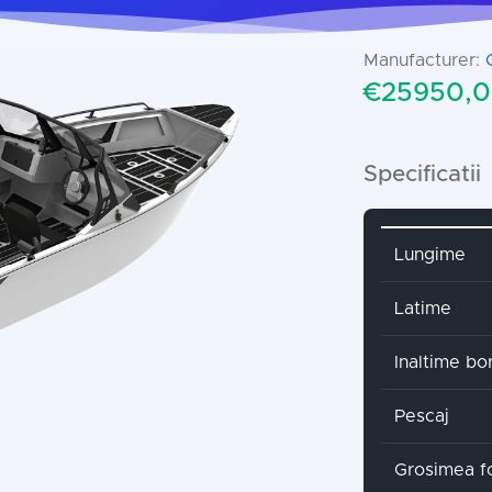
Manufacturer:
€25950,0
Specificatii
Attribute 
Lungime
Latime
Inaltime bo
Pescaj
Grosimea fo