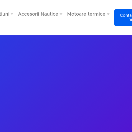
iuni
Accesorii Nautice
Motoare termice
Contac
n