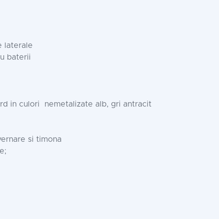
 laterale
u baterii
d in culori nemetalizate alb, gri antracit
vernare si timona
e;