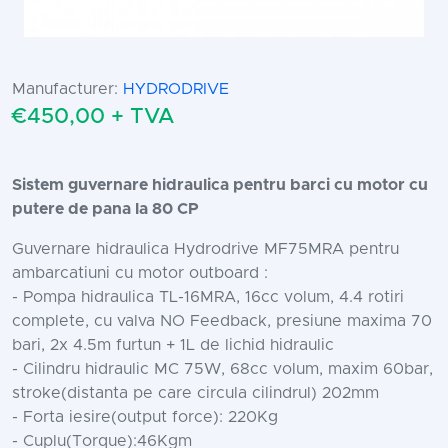
Manufacturer:
HYDRODRIVE
€450,00 + TVA
Sistem guvernare hidraulica pentru barci cu motor cu
putere de pana la 80 CP
Guvernare hidraulica Hydrodrive MF75MRA pentru
ambarcatiuni cu motor outboard :
- Pompa hidraulica TL-16MRA, 16cc volum, 4.4 rotiri
complete, cu valva NO Feedback, presiune maxima 70
bari, 2x 4.5m furtun + 1L de lichid hidraulic
- Cilindru hidraulic MC 75W, 68cc volum, maxim 60bar,
stroke(distanta pe care circula cilindrul) 202mm
- Forta iesire(output force): 220Kg
- Cuplu(Torque):46Kgm