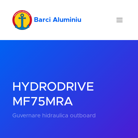
Barci Aluminiu
HYDRODRIVE
MF75MRA
Guvernare hidraulica outboard