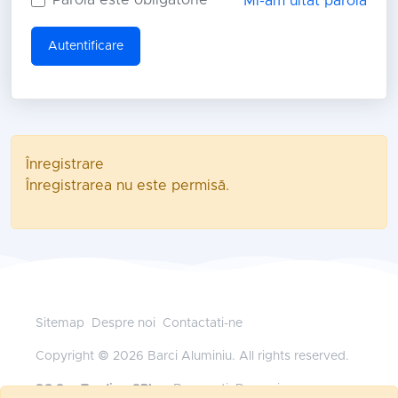
Mi-am uitat parola
Autentificare
Înregistrare
Înregistrarea nu este permisă.
Sitemap
Despre noi
Contactati-ne
Copyright © 2026 Barci Aluminiu. All rights reserved.
SC Sys Trading SRL
— Bucuresti, Romania