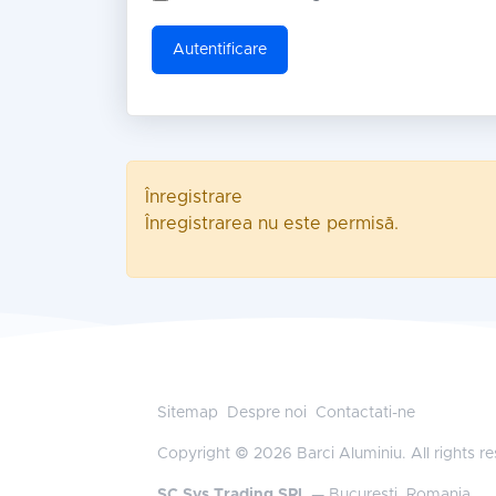
Autentificare
Înregistrare
Înregistrarea nu este permisă.
Sitemap
Despre noi
Contactati-ne
Copyright © 2026 Barci Aluminiu. All rights r
SC Sys Trading SRL
— Bucuresti, Romania