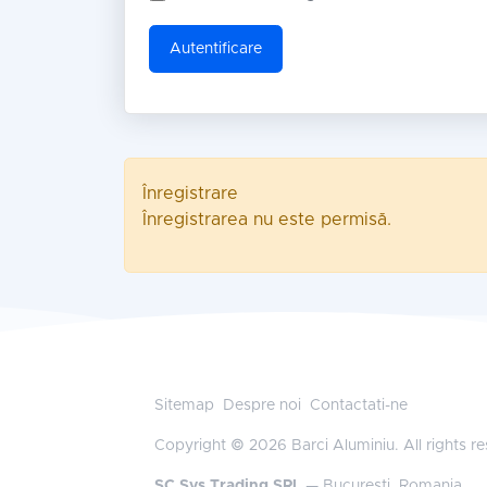
Autentificare
Înregistrare
Înregistrarea nu este permisă.
Sitemap
Despre noi
Contactati-ne
Copyright © 2026 Barci Aluminiu. All rights r
SC Sys Trading SRL
— Bucuresti, Romania