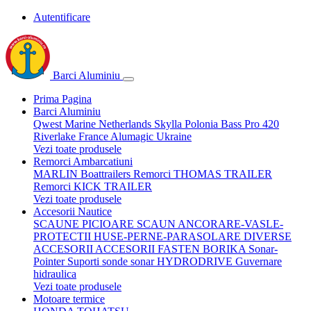
Autentificare
Barci Aluminiu
Prima Pagina
Barci Aluminiu
Qwest Marine Netherlands
Skylla Polonia
Bass Pro 420
Riverlake France
Alumagic Ukraine
Vezi toate produsele
Remorci Ambarcatiuni
MARLIN Boattrailers
Remorci THOMAS TRAILER
Remorci KICK TRAILER
Vezi toate produsele
Accesorii Nautice
SCAUNE
PICIOARE SCAUN
ANCORARE-VASLE-
PROTECTII
HUSE-PERNE-PARASOLARE
DIVERSE
ACCESORII
ACCESORII FASTEN BORIKA
Sonar-
Pointer Suporti sonde sonar
HYDRODRIVE Guvernare
hidraulica
Vezi toate produsele
Motoare termice