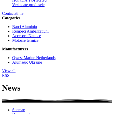
HONDA
TOHATSU
Vezi toate produsele
Contactati-ne
Categories
Barci Aluminiu
Remorci Ambarcatiuni
Accesorii Nautice
Motoare termice
Manufacturers
Qwest Marine Netherlands
Alumagic Ukraine
View all
RSS
News
Sitemap