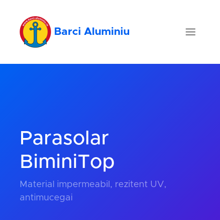
Barci Aluminiu
Parasolar
BiminiTop
Material impermeabil, rezitent UV,
antimucegai