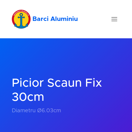
Barci Aluminiu
Picior Scaun Fix
30cm
Diametru Ø6.03cm