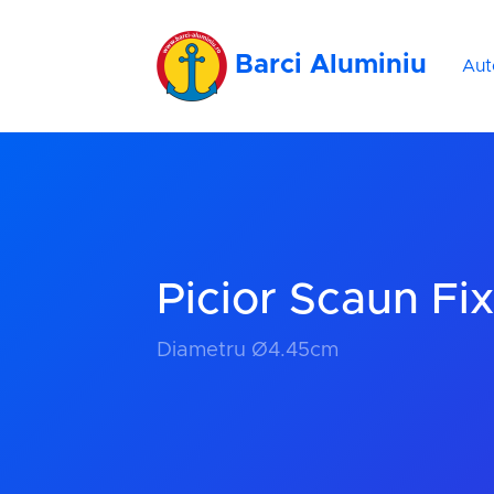
Barci Aluminiu
Aut
Picior Scaun Fi
Diametru Ø4.45cm