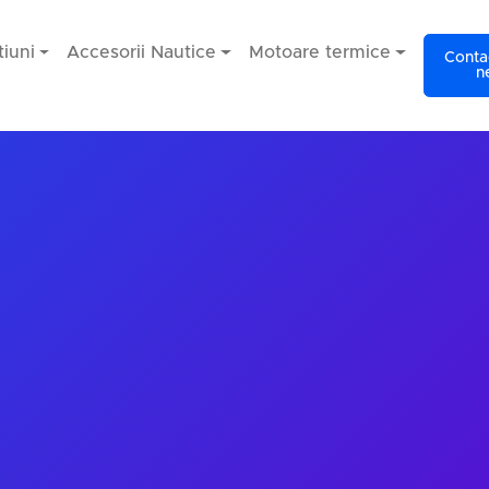
iuni
Accesorii Nautice
Motoare termice
Contac
n