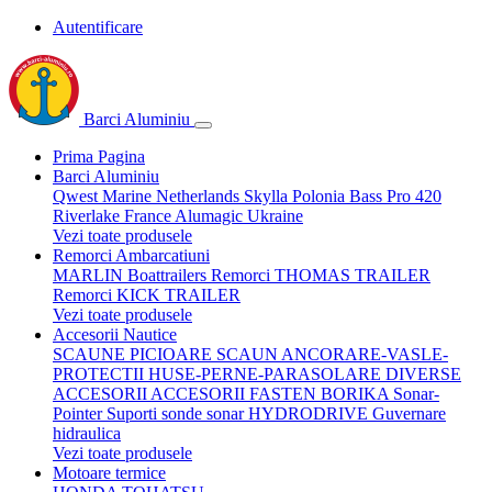
Autentificare
Barci Aluminiu
Prima Pagina
Barci Aluminiu
Qwest Marine Netherlands
Skylla Polonia
Bass Pro 420
Riverlake France
Alumagic Ukraine
Vezi toate produsele
Remorci Ambarcatiuni
MARLIN Boattrailers
Remorci THOMAS TRAILER
Remorci KICK TRAILER
Vezi toate produsele
Accesorii Nautice
SCAUNE
PICIOARE SCAUN
ANCORARE-VASLE-
PROTECTII
HUSE-PERNE-PARASOLARE
DIVERSE
ACCESORII
ACCESORII FASTEN BORIKA
Sonar-
Pointer Suporti sonde sonar
HYDRODRIVE Guvernare
hidraulica
Vezi toate produsele
Motoare termice