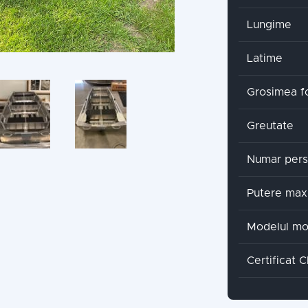
Lungime
Latime
Grosimea fo
Greutate
Numar per
Putere max
Modelul mo
Certificat 