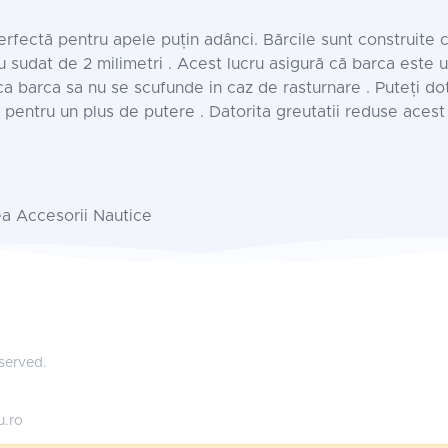
fectă pentru apele puțin adânci. Bărcile sunt construite c
iu sudat de 2 milimetri . Acest lucru asigură că barca este 
a barca sa nu se scufunde in caz de rasturnare . Puteți do
 pentru un plus de putere . Datorita greutatii reduse aces
ea Accesorii Nautice
eserved.
u.ro