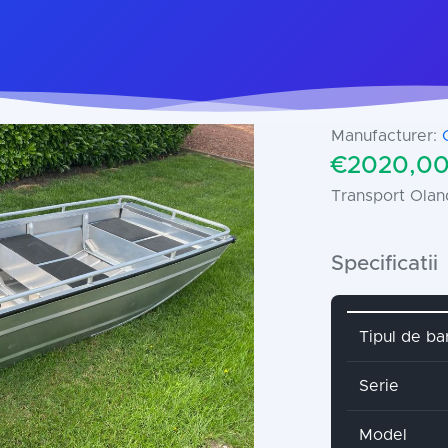
Manufacturer:
€2020,00
Transport Olan
Specificatii
Attribute 
Tipul de ba
Serie
Model