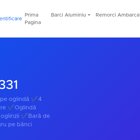
Prima
Barci Aluminiu
Remorci Ambarcat
entificare
Pagina
331
pe oglindă ✔4
ere ✔Oglindă
 oglinzii ✔Bară de
ru pe bănci