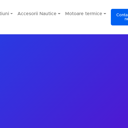
iuni
Accesorii Nautice
Motoare termice
Contac
n