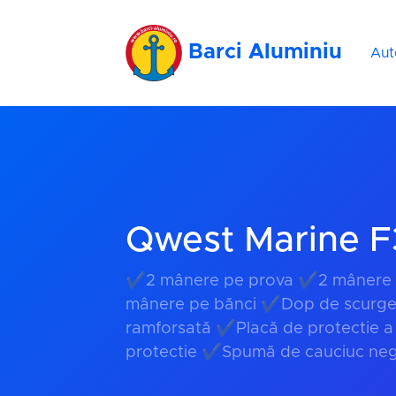
Barci Aluminiu
Aut
Qwest Marine F
✔2 mânere pe prova ✔2 mânere 
mânere pe bănci ✔Dop de scurg
ramforsată ✔Placă de protectie a
protectie ✔Spumă de cauciuc neg