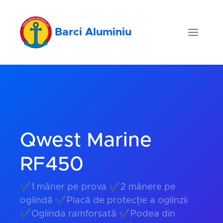
Barci Aluminiu
Qwest Marine
RF450
✔1 mâner pe prova ✔2 mânere pe
oglindă ✔Placă de protecție a oglinzii
✔Oglinda ramforsată ✔Podea din