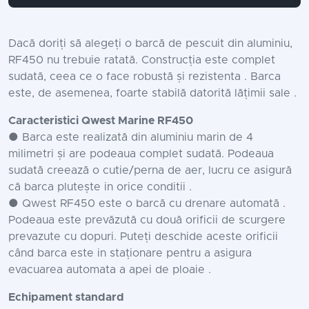
Dacă doriți să alegeți o barcă de pescuit din aluminiu,
RF450 nu trebuie ratată. Construcția este complet
sudată, ceea ce o face robustă și rezistenta . Barca
este, de asemenea, foarte stabilă datorită lățimii sale .
Caracteristici Qwest Marine RF450
● Barca este realizată din aluminiu marin de 4
milimetri și are podeaua complet sudată. Podeaua
sudată creează o cutie/perna de aer, lucru ce asigură
că barca plutește in orice conditii .
● Qwest RF450 este o barcă cu drenare automată .
Podeaua este prevăzută cu două orificii de scurgere
prevazute cu dopuri. Puteți deschide aceste orificii
când barca este in staționare pentru a asigura
evacuarea automata a apei de ploaie .
Echipament standard