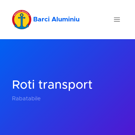
Barci Aluminiu
Roti transport
Rabatabile