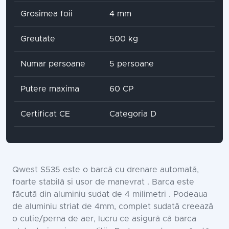
Grosimea foii
4 mm
Greutate
500 kg
Numar persoane
5 persoane
Putere maxima
60 CP
Certificat CE
Categoria D
Qwest S535 este o barcă cu drenare automată,
foarte stabilă si usor de manevrat . Barca este
făcută din aluminiu sudat de 4 milimetri . Podeaua
de aluminiu striat de 4mm, complet sudată creează
o cutie/perna de aer, lucru ce asigură că barca