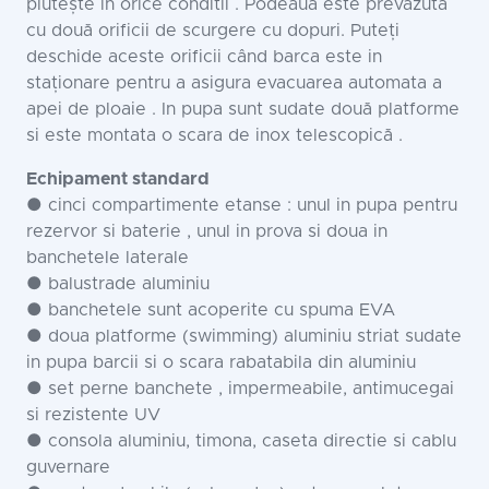
plutește in orice conditii . Podeaua este prevăzută
cu două orificii de scurgere cu dopuri. Puteți
deschide aceste orificii când barca este in
staționare pentru a asigura evacuarea automata a
apei de ploaie . In pupa sunt sudate două platforme
si este montata o scara de inox telescopică .
Echipament standard
● cinci compartimente etanse : unul in pupa pentru
rezervor si baterie , unul in prova si doua in
banchetele laterale
● balustrade aluminiu
● banchetele sunt acoperite cu spuma EVA
● doua platforme (swimming) aluminiu striat sudate
in pupa barcii si o scara rabatabila din aluminiu
● set perne banchete , impermeabile, antimucegai
si rezistente UV
● consola aluminiu, timona, caseta directie si cablu
guvernare