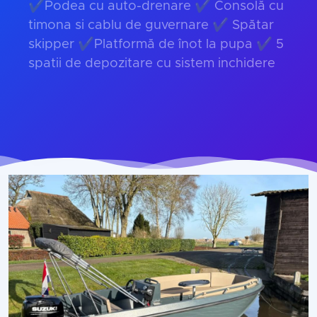
✔Podea cu auto-drenare ✔ Consolă cu
timona si cablu de guvernare ✔ Spătar
skipper ✔Platformă de înot la pupa ✔ 5
spatii de depozitare cu sistem inchidere