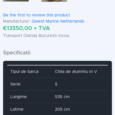
Be the first to review this product
Manufacturer:
Qwest Marine Netherlands
€13550,00 + TVA
Transport Olanda Bucuresti inclus
Specificatii
Attribute name
Attribute value
Tipul de barca
Chila de aluminiu in V
Serie
S
Lungime
535 cm
Latime
205 cm