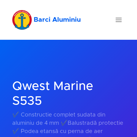
Barci Aluminiu
Qwest Marine
S535
✔ Constructie complet sudata din
aluminiu de 4 mm ✔Balustradă protectie
✔ Podea etansă cu perna de aer