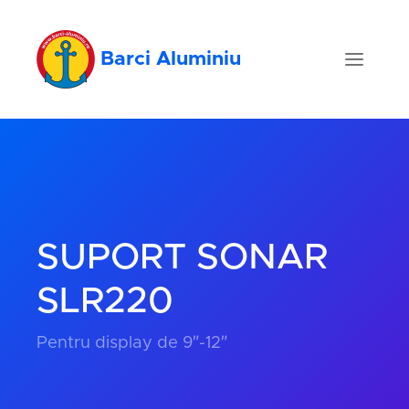
Barci Aluminiu
SUPORT SONAR
SLR220
Pentru display de 9″-12″