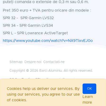
puteți comanda o extensie de 0,3 m sau 0,6 m.
Pret 350 euro + TVA pentru oricare din modele :
SPR 32 - SPR Garmin LVS32
SPR 34 - SPR Garmin LVS34
SPR L - SPR Lowrance ActiveTarget
https://www.youtube.com/watch?v=NX9TIxvEJ0o
Sitemap
Despre noi
Contactati-ne
Copyright © 2026 Barci Aluminiu. All rights reserved.
SC Sys Trading SRL
— Bucuresti, Romania
+40 745 185 528
•
office@barci-aluminiu.ro
Cookies help us deliver our services. By
OK
Powered by
nopCommerce
using our services, you agree to our use
Autentificare
Learn
of cookies.
more