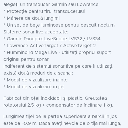
alegeți un transducer Garmin sau Lowrance
* Protecție pentru firul transducerului
* Mânere de două lungimi
* Un set de bețe luminoase pentru pescuit nocturn
Sisteme sonar live acceptate:
* Garmin Panoptix LiveScope LVS32 / LVS34
* Lowrance ActiveTarget / ActiveTarget 2
* Humminbird Mega Live - utilizați propriul suport
original pentru sonar
Indiferent de sistemul sonar live pe care îl utilizați,
există două moduri de a scana :
* Modul de vizualizare înainte
* Modul de vizualizare în jos
Fabricat din oțel inoxidabil și plastic. Greutatea
rotatorului 2,5 kg + compensator de înclinare 1 kg.
Lungimea tijei de la partea superioară a bărcii în jos
este de ~0,9 m. Dacă aveți nevoie de o tijă mai lungă,