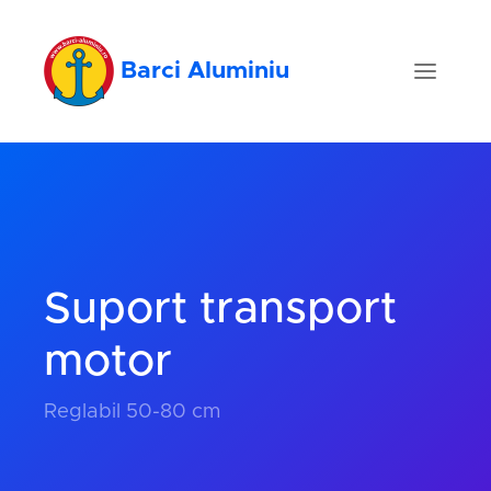
Barci Aluminiu
Suport transport
motor
Reglabil 50-80 cm