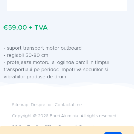
€59,00 + TVA
- suport transport motor outboard
- reglabil 50-80 cm
- protejeaza motorul si oglinda barcii in timpul
transportului pe peridoc impotriva socurilor si
vibratiilor produse de drum
Sitemap
Despre noi
Contactati-ne
Copyright © 2026 Barci Aluminiu. All rights reserved.
SC Sys Trading SRL
— Bucuresti, Romania
+40 745 185 528
•
office@barci-aluminiu.ro