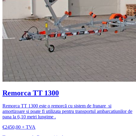
Remorca TT 1300
Remorca TT 1300 este o remorcă cu sistem de franare si
amortizoare si poate fi utilizata pentru transportul ambarcatiunilor de
pana la 6,10 metri lungime .
€2450,00 + TVA