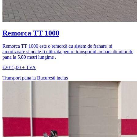
Remorca TT 1000
Remorca TT 1000 este o remorcă cu sistem de franare si
amortizoare si poate fi utilizata pentru transportul ambarcatiunilor de
pana la 5,80 metri lungime .
€2015,00 + TVA
Transport pana la Bucuresti inclus