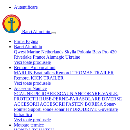
Autentificare
Barci Aluminiu
Prima Pagina
Barci Aluminiu
Qwest Marine Netherlands
Skylla Polonia
Bass Pro 420
Riverlake France
Alumagic Ukraine
Vezi toate produsele
Remorci Ambarcatiuni
MARLIN Boattrailers
Remorci THOMAS TRAILER
Remorci KICK TRAILER
Vezi toate produsele
Accesorii Nautice
SCAUNE
PICIOARE SCAUN
ANCORARE-VASLE-
PROTECTII
HUSE-PERNE-PARASOLARE
DIVERSE
ACCESORII
ACCESORII FASTEN BORIKA
Sonar-
Pointer Suporti sonde sonar
HYDRODRIVE Guvernare
hidraulica
Vezi toate produsele
Motoare termice