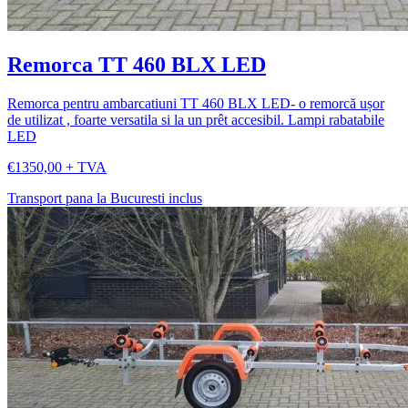
Remorca TT 460 BLX LED
Remorca pentru ambarcatiuni TT 460 BLX LED- o remorcă ușor
de utilizat , foarte versatila si la un prêt accesibil. Lampi rabatabile
LED
€1350,00 + TVA
Transport pana la Bucuresti inclus