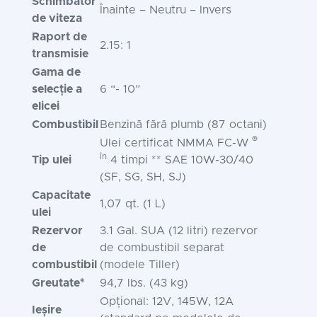
Schimbator
Înainte – Neutru – Invers
de viteza
Raport de
2.15: 1
transmisie
Gama de
selecție a
6 “- 10”
elicei
Combustibil
Benzină fără plumb (87 octani)
®
Ulei certificat NMMA FC-W
în
Tip ulei
4 timpi ** SAE 10W-30/40
(SF, SG, SH, SJ)
Capacitate
1,07 qt. (1 L)
ulei
Rezervor
3.1 Gal. SUA (12 litri) rezervor
de
de combustibil separat
combustibil
(modele Tiller)
Greutate*
94,7 lbs. (43 kg)
Opțional: 12V, 145W, 12A
Ieșire