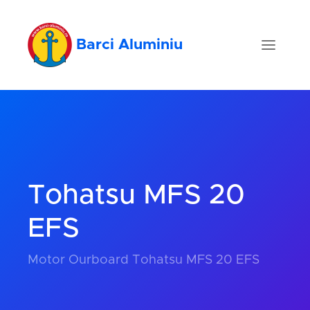
Barci Aluminiu
Tohatsu MFS 20
EFS
Motor Ourboard Tohatsu MFS 20 EFS