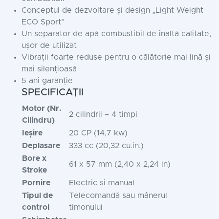
Conceptul de dezvoltare și design „Light Weight
ECO Sport”
Un separator de apă combustibil de înaltă calitate,
ușor de utilizat
Vibrații foarte reduse pentru o călătorie mai lină și
mai silențioasă
5 ani garanție
SPECIFICAȚII
Motor (Nr.
2 cilindrii – 4 timpi
Cilindru)
Ieșire
20 CP (14,7 kw)
Deplasare
333 cc (20,32 cu.in.)
Bore x
61 x 57 mm (2,40 x 2,24 in)
Stroke
Pornire
Electric si manual
Tipul de
Telecomandă sau mânerul
control
timonului